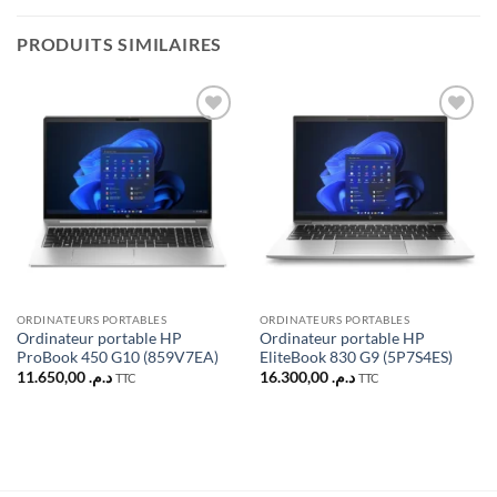
PRODUITS SIMILAIRES
Ajouter
Ajouter
à la liste
à la liste
d’envies
d’envies
ORDINATEURS PORTABLES
ORDINATEURS PORTABLES
Ordinateur portable HP
Ordinateur portable HP
ProBook 450 G10 (859V7EA)
EliteBook 830 G9 (5P7S4ES)
11.650,00
د.م.
16.300,00
د.م.
TTC
TTC