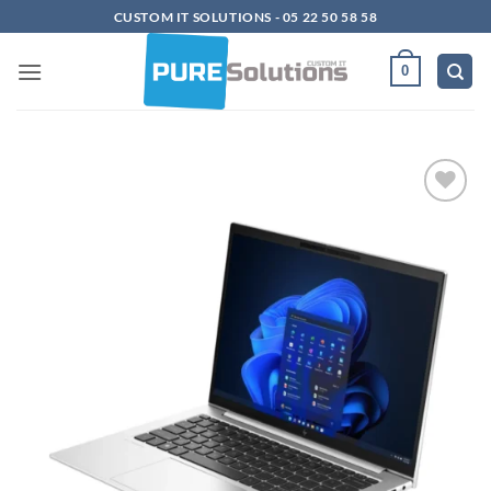
Passer
CUSTOM IT SOLUTIONS - 05 22 50 58 58
au
contenu
0
Ajouter
à la
liste
d’envies