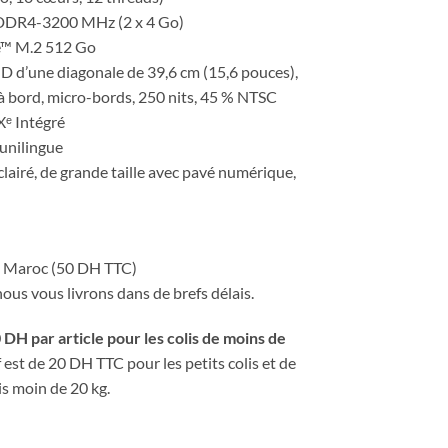
DR4-3200 MHz (2 x 4 Go)
™ M.2 512 Go
 HD d’une diagonale de 39,6 cm (15,6 pouces),
 à bord, micro-bords, 250 nits, 45 % NTSC
Xᵉ Intégré
unilingue
clairé, de grande taille avec pavé numérique,
le Maroc (50 DH TTC)
us vous livrons dans de brefs délais.
 DH par article pour les colis de moins de
f est de 20 DH TTC pour les petits colis et de
s moin de 20 kg.
 HP Pavilion X360 Convertible 15-er1003nk (7J0J6EA)