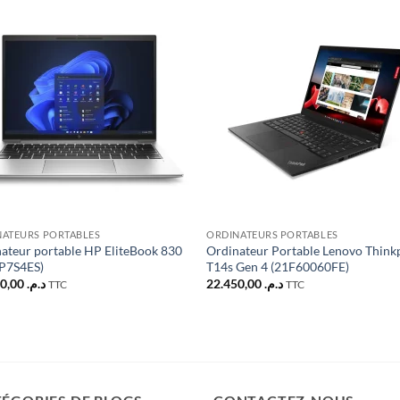
Ajouter
Ajou
à la liste
à la l
d’envies
d’env
NATEURS PORTABLES
ORDINATEURS PORTABLES
ateur portable HP EliteBook 830
Ordinateur Portable Lenovo Think
5P7S4ES)
T14s Gen 4 (21F60060FE)
16.300,00
د.م.
22.450,00
د.م.
TTC
TTC