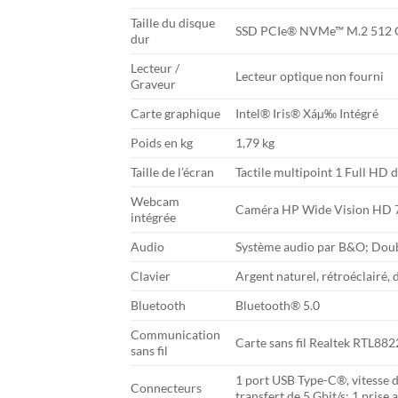
Taille du disque
SSD PCIe® NVMe™ M.2 512 
dur
Lecteur /
Lecteur optique non fourni
Graveur
Carte graphique
Intel® Iris® Xáµ‰ Intégré
Poids en kg
1,79 kg
Taille de l’écran
Tactile multipoint 1 Full HD 
Webcam
Caméra HP Wide Vision HD 72
intégrée
Audio
Système audio par B&O; Doub
Clavier
Argent naturel, rétroéclairé,
Bluetooth
Bluetooth® 5.0
Communication
Carte sans fil Realtek RTL88
sans fil
1 port USB Type-C®, vitesse d
Connecteurs
transfert de 5 Gbit/s; 1 pri