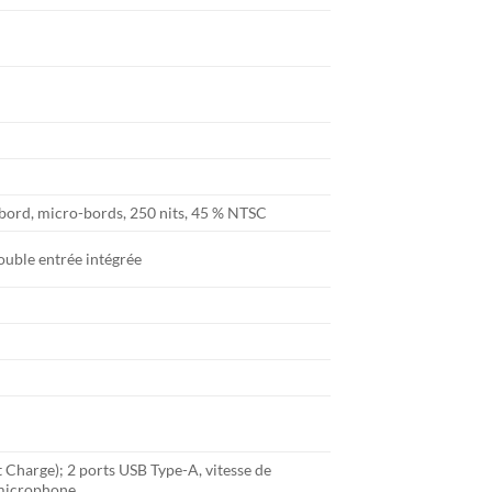
à bord, micro-bords, 250 nits, 45 % NTSC
uble entrée intégrée
t Charge); 2 ports USB Type-A, vitesse de
/microphone