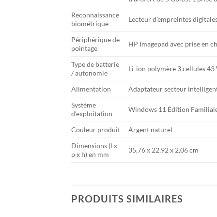
Reconnaissance
Lecteur d’empreintes digitale
biométrique
Périphérique de
HP Imagepad avec prise en cha
pointage
Type de batterie
Li-ion polymère 3 cellules 4
/ autonomie
Alimentation
Adaptateur secteur intellige
Système
Windows 11 Édition Familiale
d’exploitation
Couleur produit
Argent naturel
Dimensions (l x
35,76 x 22,92 x 2,06 cm
p x h) en mm
PRODUITS SIMILAIRES