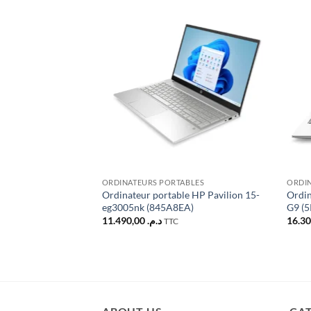
Ajouter
à la liste
d’envies
ORDINATEURS PORTABLES
ORDI
Ordinateur portable HP Pavilion 15-
Ordin
eg3005nk (845A8EA)
G9 (
11.490,00
د.م.
TTC