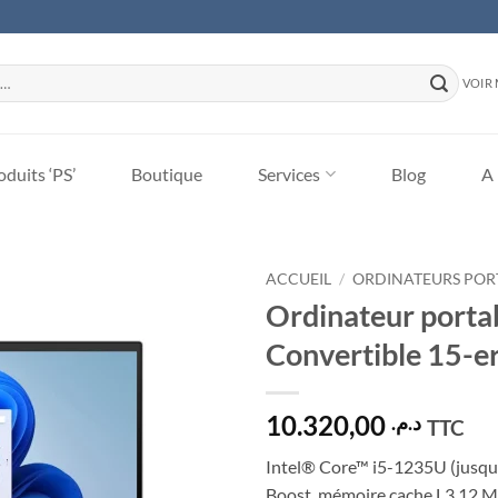
VOIR 
duits ‘PS’
Boutique
Services
Blog
A
ACCUEIL
/
ORDINATEURS POR
Ordinateur porta
Ajouter
Convertible 15-
à la
liste
d’envies
10.320,00
د.م.
TTC
Intel® Core™ i5-1235U (jusqu’
Boost, mémoire cache L3 12 Mo