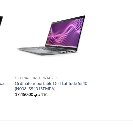
ter
Ajouter
iste
à la liste
ies
d’envies
ORDINATEURS PORTABLES
ORDINATEURS PORTAB
pad
Ordinateur portable Dell Latitude 5540
Ordinateur Portable
(N003L554015EMEA)
(82QY00PHFE)
17.450,00
د.م.
2.990,00
د.م.
TTC
TTC