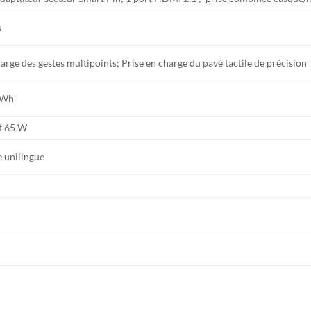
s
rge des gestes multipoints; Prise en charge du pavé tactile de précision
3 Wh
nt 65 W
 unilingue