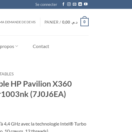
Se connecter
0
PANIER /
0,00
د.م.
MA DEMANDE DE DEVIS
 propos
Contact
TABLES
ble HP Pavilion X360
er1003nk (7J0J6EA)
à 4,4 GHz avec la technologie Intel® Turbo
, 10 cœurs, 12 threads)