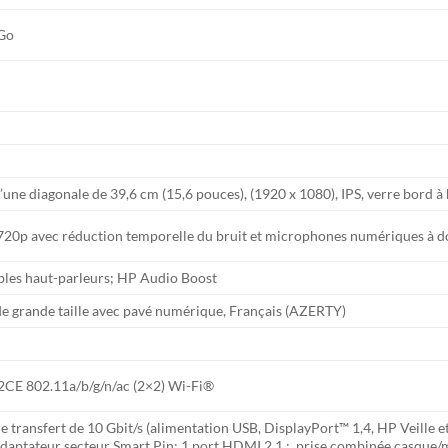
Go
d’une diagonale de 39,6 cm (15,6 pouces), (1920 x 1080), IPS, verre bord 
0p avec réduction temporelle du bruit et microphones numériques à do
les haut-parleurs; HP Audio Boost
 de grande taille avec pavé numérique, Français (AZERTY)
22CE 802.11a/b/g/n/ac (2×2) Wi-Fi®
e transfert de 10 Gbit/s (alimentation USB, DisplayPort™ 1,4, HP Veille e
se adaptateur secteur Smart Pin; 1 port HDMI 2.1 ; prise combinée casque