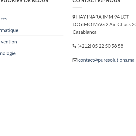
ÉGORIES DE BLOGS
CONTACTEZ-NOUS
HAY INARA IMM 94 LOT
uces
LOGIMO MAG 2 Ain Chock 2
rmatique
Casablanca
rvention
(+212) 05 22 50 58 58
nologie
contact@puresolutions.ma