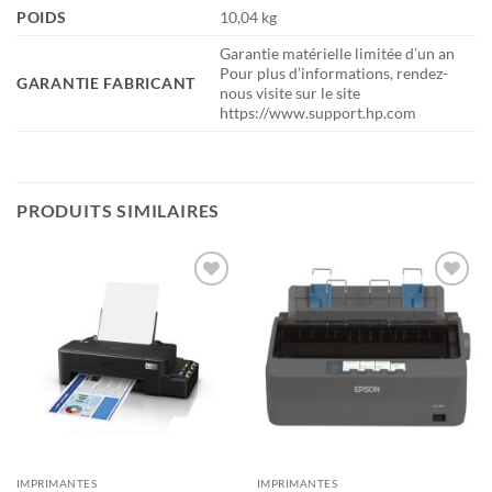
POIDS
10,04 kg
Garantie matérielle limitée d’un an
Pour plus d’informations, rendez-
GARANTIE FABRICANT
nous visite sur le site
https://www.support.hp.com
PRODUITS SIMILAIRES
Ajouter
Ajouter
à la liste
à la liste
d’envies
d’envies
IMPRIMANTES
IMPRIMANTES