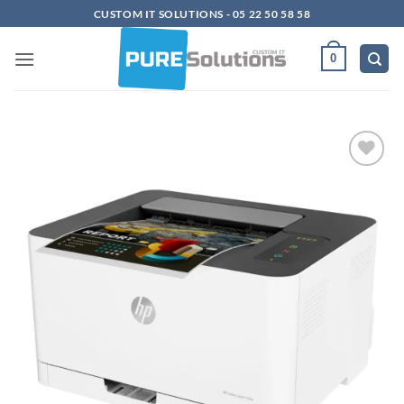
Passer
CUSTOM IT SOLUTIONS - 05 22 50 58 58
au
contenu
0
Ajouter
à la
liste
d’envies