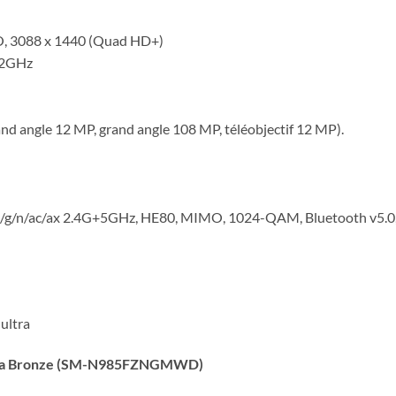
ty-O, 3088 x 1440 (Quad HD+)
 2GHz
and angle 12 MP, grand angle 108 MP, téléobjectif 12 MP).
b/g/n/ac/ax 2.4G+5GHz, HE80, MIMO, 1024-QAM, Bluetooth v5.0, 
ultra
ltra Bronze (SM-N985FZNGMWD)