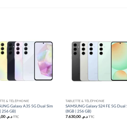
Ajouter
Ajou
à la liste
à la l
d’envies
d’env
TTE & TÉLÉPHONIE
TABLETTE & TÉLÉPHONIE
UNG Galaxy A35 5G Dual Sim
SAMSUNG Galaxy S24 FE 5G Dual 
| 256 GB)
(8GB | 256 GB)
4.950,00
د.م.
7.630,00
د.م.
TTC
TTC