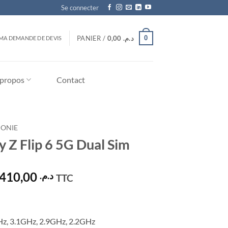
Se connecter
0
PANIER /
0,00
د.م.
MA DEMANDE DE DEVIS
 propos
Contact
HONIE
Z Flip 6 5G Dual Sim
Plage
17.410,00
د.م.
TTC
de
prix :
د.م. 14.740,00
Hz, 3.1GHz, 2.9GHz, 2.2GHz
à