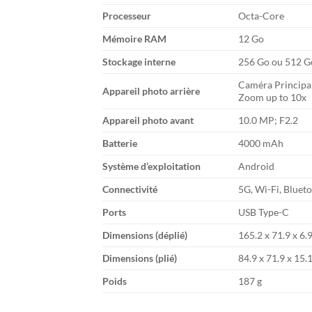
Processeur
Octa-Core
Mémoire RAM
12 Go
Stockage interne
256 Go ou 512 Go
Caméra Principale
Appareil photo arrière
Zoom up to 10x
Appareil photo avant
10.0 MP; F2.2
Batterie
4000 mAh
Système d’exploitation
Android
Connectivité
5G, Wi-Fi, Bluet
Ports
USB Type-C
Dimensions (déplié)
165.2 x 71.9 x 6
Dimensions (plié)
84.9 x 71.9 x 15
Poids
187 g