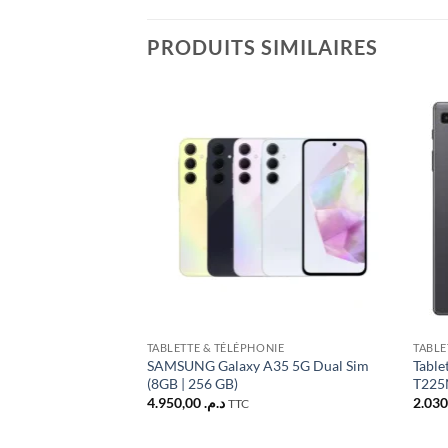
PRODUITS SIMILAIRES
Ajouter
à la liste
d’envies
TABLETTE & TÉLÉPHONIE
TABLE
SAMSUNG Galaxy A35 5G Dual Sim
Table
(8GB | 256 GB)
T22
4.950,00
د.م.
TTC