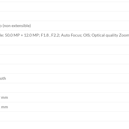
 (non extensible)
: 50.0 MP + 12.0 MP; F1.8 , F2.2; Auto Focus; OIS; Optical quality Zoom 
ooth
.9 mm
.1 mm