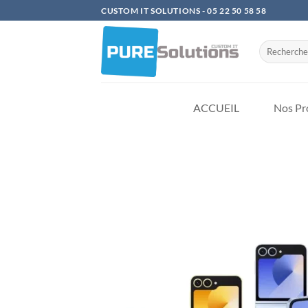
Passer
CUSTOM IT SOLUTIONS - 05 22 50 58 58
au
contenu
Recherche
pour :
ACCUEIL
Nos Pro