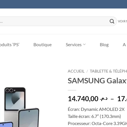
VOIR 
duits ‘PS’
Boutique
Services
Blog
A
ACCUEIL
/
TABLETTE & TÉLÉP
SAMSUNG Galaxy 
Ajouter
à la
liste
14.740,00
–
د.م.
d’envies
Écran: Dynamic AMOLED 2X
Taille écran: 6.7″ (170.3mm)
Processeur: Octa-Core 3.39G