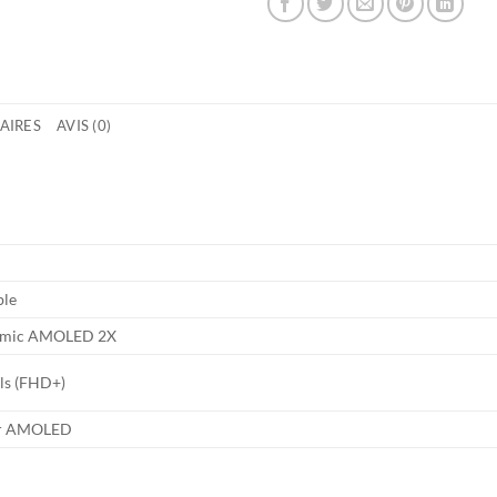
AIRES
AVIS (0)
ble
namic AMOLED 2X
ls (FHD+)
per AMOLED