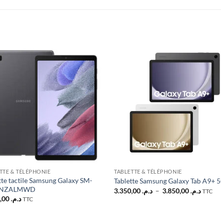
Ajouter
Ajou
à la liste
à la l
d’envies
d’env
TTE & TÉLÉPHONIE
TABLETTE & TÉLÉPHONIE
tte tactile Samsung Galaxy SM-
Tablette Samsung Galaxy Tab A9+ 
5NZALMWD
Plage
3.350,00
د.م.
–
3.850,00
د.م.
TTC
de
2.030,00
د.م.
TTC
prix :
. 3.350,00
à