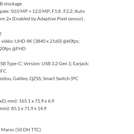
B stockage
د.م. 17.410,00
ale: 50.0 MP + 12.0 MP; F1.8 , F2.2; Auto
om 2x (Enabled by Adaptive Pixel sensor) ,
2
t vidéo: UHD 4K (3840 x 2160) @60fps;
120fps @FHD
SB Type-C; Version: USB 3.2 Gen 1; Earjack:
NFC
Beidou, Galileo, QZSS; Smart Switch (PC
, mm): 165.1 x 71.9 x 6.9
mm): 85.1 x 71.9 x 14.9
le Maroc (50 DH TTC)