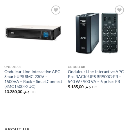
Ajouter
Ajouter
à la liste
à la liste
d’envies
d’envies
ONDULEUR
ONDULEUR
Onduleur Line-interactive APC
Onduleur Line-interactive APC
Smart-UPS SMC 230V –
Pro BACK-UPS BR900G-FR –
1500VA – Rack – SmartConnect
540 W / 900 VA – 6 prises FR
(SMC1500I-2UC)
5.185,00
د.م.
TTC
13.280,00
د.م.
TTC
ABOUT US