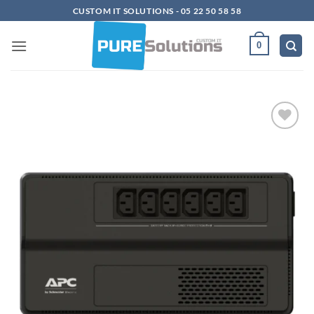
Passer
CUSTOM IT SOLUTIONS - 05 22 50 58 58
au
contenu
0
Ajouter
à la
liste
d’envies