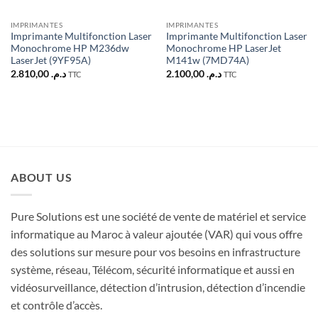
IMPRIMANTES
IMPRIMANTES
Imprimante Multifonction Laser
Imprimante Multifonction Laser
Monochrome HP M236dw
Monochrome HP LaserJet
LaserJet (9YF95A)
M141w (7MD74A)
2.810,00
د.م.
2.100,00
د.م.
TTC
TTC
ABOUT US
Pure Solutions est une société de vente de matériel et service
informatique au Maroc à valeur ajoutée (VAR) qui vous offre
des solutions sur mesure pour vos besoins en infrastructure
système, réseau, Télécom, sécurité informatique et aussi en
vidéosurveillance, détection d’intrusion, détection d’incendie
et contrôle d’accès.