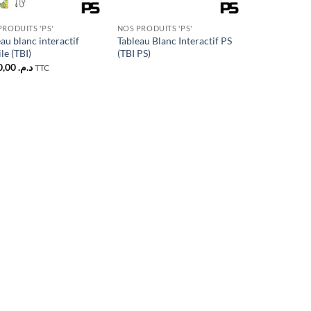
PRODUITS 'PS'
NOS PRODUITS 'PS'
au blanc interactif
Tableau Blanc Interactif PS
le (TBI)
(TBI PS)
1.920,00
د.م.
TTC