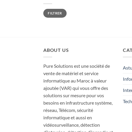
Prix
Prix
FILTRER
min
max
ABOUT US
CAT
Pure Solutions est une société de
Ast
vente de matériel et service
Info
informatique au Maroc à valeur
ajoutée (VAR) qui vous offre des
Inte
solutions sur mesure pour vos
Tech
besoins en infrastructure système,
réseau, Télécom, sécurité
informatique et aussi en
vidéosurveillance, détection