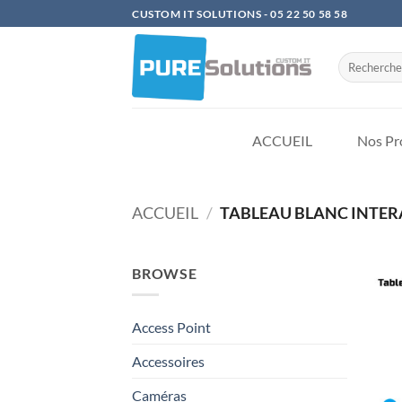
Passer
CUSTOM IT SOLUTIONS - 05 22 50 58 58
au
contenu
Recherche
pour :
ACCUEIL
Nos Pro
ACCUEIL
/
TABLEAU BLANC INTERA
BROWSE
Access Point
Accessoires
Caméras