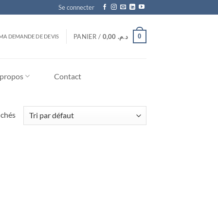
Se connecter
0
PANIER /
0,00
د.م.
MA DEMANDE DE DEVIS
 propos
Contact
ichés