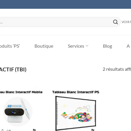
VOIR 
duits ‘PS’
Boutique
Services
Blog
A
2 résultats aff
CTIF (TBI)
Ajouter
Ajouter
à la liste
à la liste
d’envies
d’envies